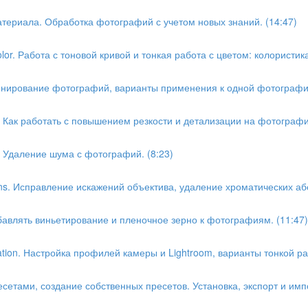
атериала. Обработка фотографий с учетом новых знаний. (14:47)
lor. Работа с тоновой кривой и тонкая работа с цветом: колористик
 Тонирование фотографий, варианты применения к одной фотографии
1. Как работать с повышением резкости и детализации на фотографи
2. Удаление шума с фотографий. (8:23)
ons. Исправление искажений объектива, удаление хроматических аб
обавлять виньетирование и пленочное зерно к фотографиям. (11:47)
ation. Настройка профилей камеры и Lightroom, варианты тонкой р
ресетами, создание собственных пресетов. Установка, экспорт и имп