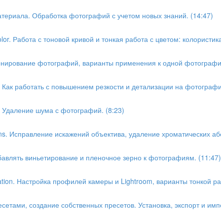
атериала. Обработка фотографий с учетом новых знаний. (14:47)
lor. Работа с тоновой кривой и тонкая работа с цветом: колористик
 Тонирование фотографий, варианты применения к одной фотографии
1. Как работать с повышением резкости и детализации на фотографи
2. Удаление шума с фотографий. (8:23)
ons. Исправление искажений объектива, удаление хроматических аб
обавлять виньетирование и пленочное зерно к фотографиям. (11:47)
ation. Настройка профилей камеры и Lightroom, варианты тонкой р
ресетами, создание собственных пресетов. Установка, экспорт и имп