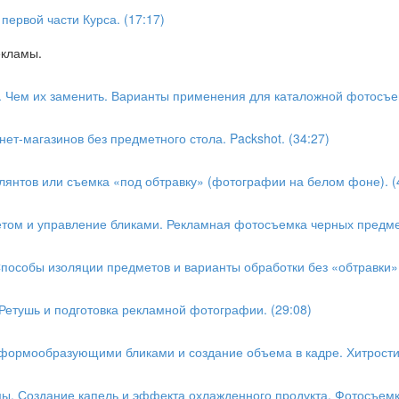
первой части Курса. (17:17)
екламы.
». Чем их заменить. Варианты применения для каталожной фотосъем
ет-магазинов без предметного стола. Packshot. (34:27)
лянтов или съемка «под обтравку» (фотографии на белом фоне). (
ветом и управление бликами. Рекламная фотосъемка черных предмет
Способы изоляции предметов и варианты обработки без «обтравки».
Ретушь и подготовка рекламной фотографии. (29:08)
 формообразующими бликами и создание объема в кадре. Хитрости
ы. Создание капель и эффекта охлажденного продукта. Фотосъемка