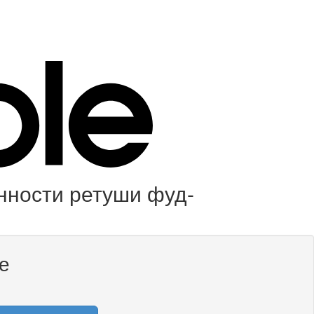
нности ретуши фуд-
е