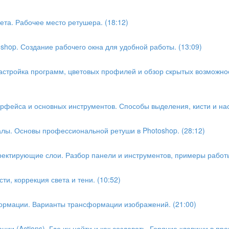
ета. Рабочее место ретушера. (18:12)
shop. Создание рабочего окна для удобной работы. (13:09)
астройка программ, цветовых профилей и обзор скрытых возможнос
рфейса и основных инструментов. Способы выделения, кисти и нас
алы. Основы профессиональной ретуши в Photoshop. (28:12)
ректирующие слои. Разбор панели и инструментов, примеры работы
ти, коррекция света и тени. (10:52)
формации. Варианты трансформации изображений. (21:00)
ции (Actions). Где их найти и как создавать .Горячие клавиши в пр