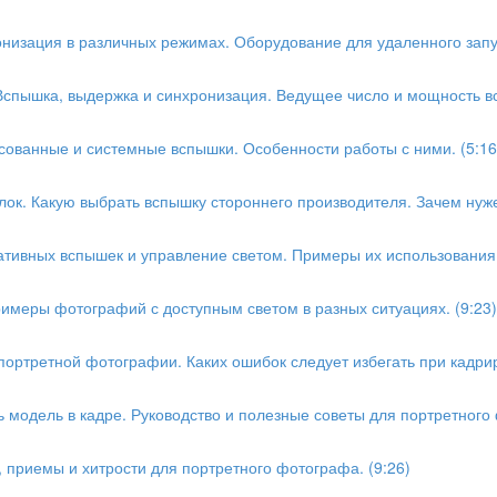
онизация в различных режимах. Оборудование для удаленного запус
 Вспышка, выдержка и синхронизация. Ведущее число и мощность вс
сованные и системные вспышки. Особенности работы с ними. (5:16
лок. Какую выбрать вспышку стороннего производителя. Зачем нуже
ативных вспышек и управление светом. Примеры их использования 
римеры фотографий с доступным светом в разных ситуациях. (9:23)
портретной фотографии. Каких ошибок следует избегать при кадрир
ь модель в кадре. Руководство и полезные советы для портретного 
 приемы и хитрости для портретного фотографа. (9:26)