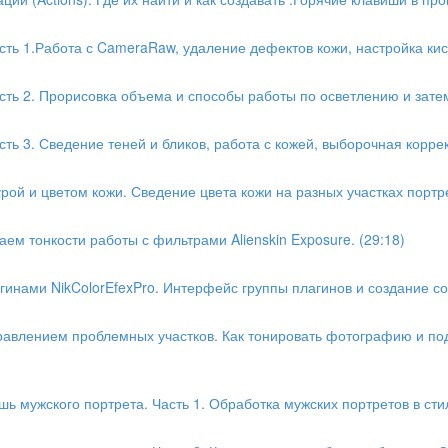
ть 1.Работа с CameraRaw, удаление дефектов кожи, настройка кисти
сть 2. Прорисовка объема и способы работы по осветлению и затем
ь 3. Сведение теней и бликов, работа с кожей, выборочная коррекц
рой и цветом кожи. Сведение цвета кожи на разных участках портре
ем тонкости работы с фильтрами Alienskin Exposure. (29:18)
инами NikColorEfexPro. Интерфейс группы плагинов и создание со
равлением проблемных участков. Как тонировать фотографию и по
ь мужского портрета. Часть 1. Обработка мужских портретов в стил