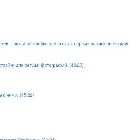
тей. Тонкая настройка планшета и первые навыки рисования.
тройки для ретуши фотографий. (48:23)
 с ними. (45:22)
ограммке Photoshop. (23:24)