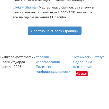
Oleksiy Shuman
Мастер класс был как раз в тему в
связи с покупкой комплекта Godox S30, посмотрел
все на одном дыхании ) Спасибо.
Обратно на
верх страницы
© «Школа фотографии
Условия
Технический статус
онлайн Эдуарда
использования
Сделано на
Крафта» 2026
Политика
платформе
конфиденциальности
Save