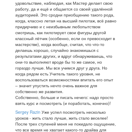
удовольствие, наблюдая, как Мастер делает свою
работу, да и ещё и общается со своей удалённой
аудиторией. Это сродни приобщению такого рода,
когда, классно летая на высший пилотаж, всё равно
придирчиво и с неизбывным любопытством
смотришь, как пилотирует свои фигуры другой
классный лётчик (особенно, если он превосходит в
мастерстве), когда вообще, считая, что что-то
делаешь хорошо, случайно знакомишься с
результатами других, и вдруг обнаруживаешь, что
они-то выполняют вроде бы то же самое, но
гораздо лучше. Мы все учимся друг у друга. Но
когда рядом есть Учитель такого уровня, не
воспользоваться возможностями впитать его опыт
– значит упустить нечто очень важное для
собственно же развития.
Собственно, больше и писать нечего: надо просто
взять курс и посмотреть (и поработать, конечно)!
Sergey Razin
Уже успел посмотреть несколько
уроков - жить стало лучше, жить стало веселее!
После трех ступеней меня не покидало ощущение,
что все время не хватает какого-то драйва для