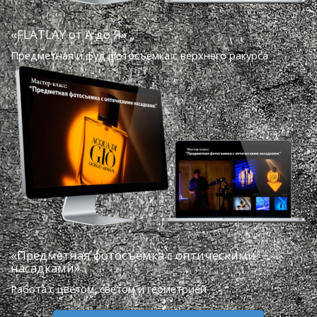
«FLATLAY от А до Я»
Предметная и фуд фотосъёмка с верхнего ракурса
«Предметная фотосъёмка с оптическими
насадками»
Работа с цветом, светом и геометрией