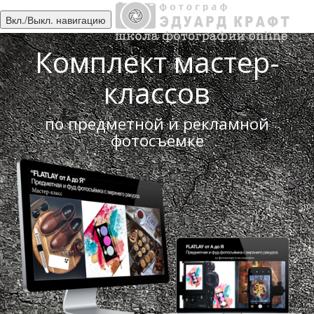
Вкл./Выкл. навигацию
Комплект мастер-
классов
по предметной и рекламной
фотосъёмке