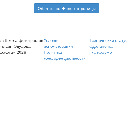
Обратно на
верх страницы
© «Школа фотографии
Условия
Технический статус
онлайн Эдуарда
использования
Сделано на
Крафта» 2026
Политика
платформе
конфиденциальности