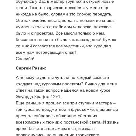
обучаясь у Вас в мастер группах и открыл новые
грани. Такого творческого «запоя» у меня еще
никогда не было, словами это сложно передать.
Это как влюбленность, когда ты ночами не спишь,
думаешь только о любимом человеке, похожее
было и с проектом. Все мысли только о нем,
бессонные ночи это было как наваждение! Думаю
со мной согласятся все участники, что курс дал
всем нам потрясающий опыт!
Спасибо!
Сергей Разин:
А почему студенты чуть ли не каждый семестр
колдуют над курсовым проектом? Лично для меня
ответ на такой вопрос нашелся на новом курсе
Эдуарда Крафта 12+1.
Еще раньше я прошел все три ступени мастера –
три курса по предметной и фудсъемке, в активный
арсенал собралось обширное «Лего» из
всевозможных техник с постановкой света. И жизнь
вроде бы стала налаживаться, и заказы
проклюнулись, но ощущение творческого