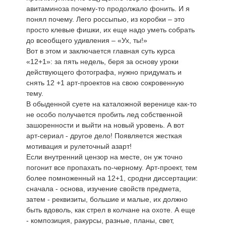
авитаминоза почему-то продолжало фонить. И я
понял почему. Лего россыпью, из коробки – это
просто клевые фишки, их еще надо уметь собрать
до всеобщего удивления – «Ух, ты!»
Вот в этом и заключается главная суть курса
«12+1»: за пять недель, беря за основу уроки
действующего фотографа, нужно придумать и
снять 12 +1 арт-проектов на свою сокровенную
тему.
В обыденной суете на каталожной веренице как-то
не особо получается пробить лед собственной
зашоренности и выйти на новый уровень. А вот
арт-сериал - другое дело! Появляется жесткая
мотивация и рулеточный азарт!
Если внутренний цензор на месте, он уж точно
погонит все пропахать по-черному. Арт-проект, тем
более помноженный на 12+1, сродни диссертации:
сначала - основа, изучение свойств предмета,
затем - реквизиты, большие и малые, их должно
быть вдоволь, как стрел в колчане на охоте. А еще
- композиция, ракурсы, разные, планы, свет,